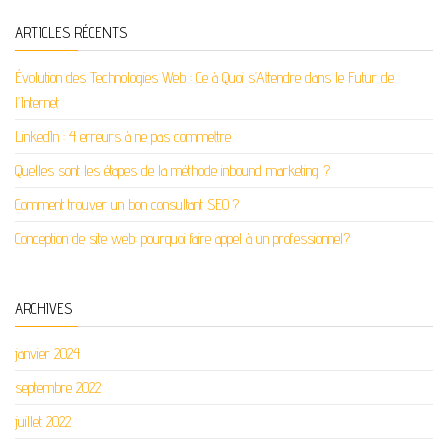
ARTICLES RÉCENTS
Évolution des Technologies Web : Ce à Quoi s’Attendre dans le Futur de
l’Internet
LinkedIn : 4 erreurs à ne pas commettre
Quelles sont les étapes de la méthode inbound marketing ?
Comment trouver un bon consultant SEO ?
Conception de site web: pourquoi faire appel à un professionnel?
ARCHIVES
janvier 2024
septembre 2022
juillet 2022