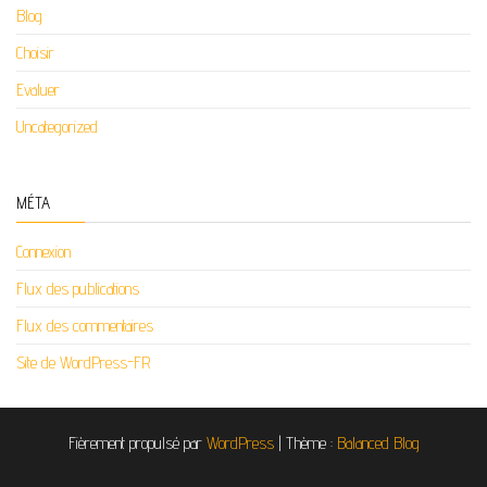
Blog
Choisir
Evaluer
Uncategorized
MÉTA
Connexion
Flux des publications
Flux des commentaires
Site de WordPress-FR
Fièrement propulsé par
WordPress
|
Thème :
Balanced Blog