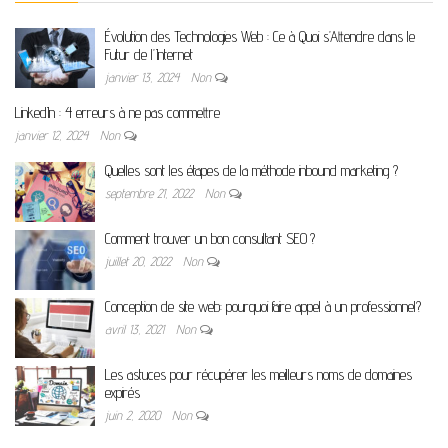
Évolution des Technologies Web : Ce à Quoi s’Attendre dans le
Futur de l’Internet
janvier 13, 2024
Non
LinkedIn : 4 erreurs à ne pas commettre
janvier 12, 2024
Non
Quelles sont les étapes de la méthode inbound marketing ?
septembre 21, 2022
Non
Comment trouver un bon consultant SEO ?
juillet 20, 2022
Non
Conception de site web: pourquoi faire appel à un professionnel?
avril 13, 2021
Non
Les astuces pour récupérer les meilleurs noms de domaines
expirés
juin 2, 2020
Non