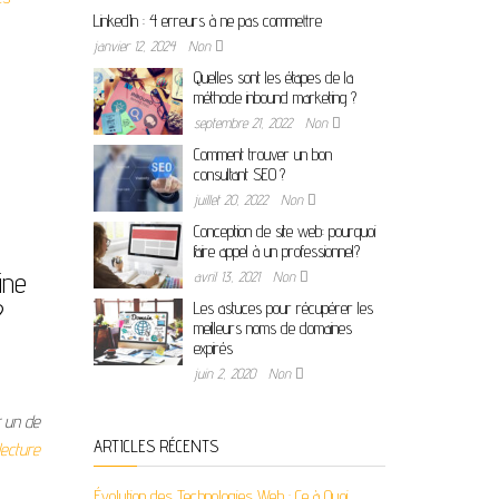
LinkedIn : 4 erreurs à ne pas commettre
janvier 12, 2024
Non
Quelles sont les étapes de la
méthode inbound marketing ?
septembre 21, 2022
Non
Comment trouver un bon
consultant SEO ?
juillet 20, 2022
Non
Conception de site web: pourquoi
faire appel à un professionnel?
ine
avril 13, 2021
Non
?
Les astuces pour récupérer les
meilleurs noms de domaines
expirés
juin 2, 2020
Non
r un de
ARTICLES RÉCENTS
lecture
Évolution des Technologies Web : Ce à Quoi