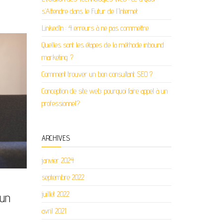
s’Attendre dans le Futur de l’Internet
LinkedIn : 4 erreurs à ne pas commettre
Quelles sont les étapes de la méthode inbound
marketing ?
Comment trouver un bon consultant SEO ?
Conception de site web: pourquoi faire appel à un
professionnel?
ARCHIVES
janvier 2024
septembre 2022
juillet 2022
’un
avril 2021