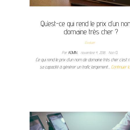
Qu’est-ce qui rend le prix d’un n
domaine très cher ?
Evaluer
Par
ADMIN
novembre 4, 2018
Non
Ce qui rend le prix d’un nom de domaine très cher c’est
sa capacité à générer un trafic largement…
Continuer la