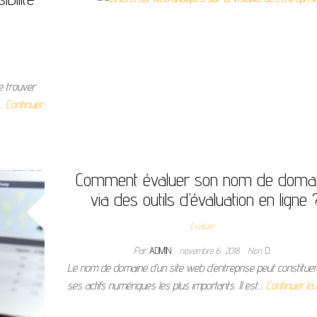
ue trouver
r…
Continuer
Comment évaluer son nom de doma
via des outils d’évaluation en ligne 
Evaluer
Par
ADMIN
novembre 6, 2018
Non
Le nom de domaine d’un site web d’entreprise peut constitue
ses actifs numériques les plus importants. Il est…
Continuer la 