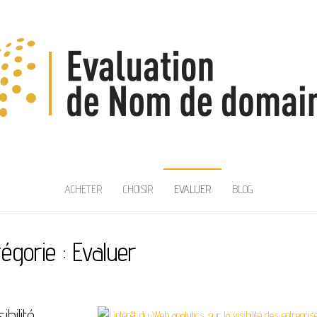
 NOM DE DOMAINE
ACHETER
CHOISIR
EVALUER
BLOG
tégorie :
Evaluer
bilité