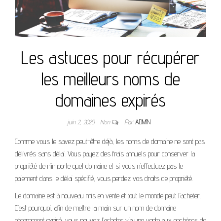
Les astuces pour récupérer
les meilleurs noms de
domaines expirés
juin 2, 2020
Non
Par
ADMIN
Comme vous le savez peut-être déjà, les noms de domaine ne sont pas
délivrés sans délai. Vous payez des frais annuels pour conserver la
propriété de n’importe quel domaine et si vous n’effectuez pas le
paiement dans le délai spécifié, vous perdez vos droits de propriété.
Le domaine est à nouveau mis en vente et tout le monde peut l’acheter.
C’est pourquoi, afin de mettre la main sur un nom de domaine
récemment expiré, vous pouvez l’acheter via une vente aux enchères de