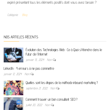
expiré présentant tous les éléments positifs dont vous avez besoin ?
Catégorie
Blog
NOS ARTICLES RÉCENTS
Évolution des Technologies Web : Ce à Quoi s’Attendre dans le
Futur de l’Internet
janvier 13, 2024
Non
LinkedIn : 4 erreurs à ne pas commettre
janvier 12, 2024
Non
Quelles sont les étapes de la méthode inbound marketing ?
septembre 21, 2022
Non
Comment trouver un bon consultant SEO ?
juillet 20, 2022
Non