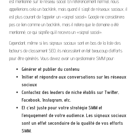
est mentionné sur le réseau social. En référencement normal, nous
appellerions cela un backlink, mais quand il s’agit de réseaux sociaux, il
est plus courant de l’appeler un «signal social». Google ne considérera
pas ce lien comme un backlink, mais il notera que le domaine a été
mentionné, ce qui signifie qu’il recevra un «signal social».
Cependant, même si les signaux sociaux sont en bas de la liste des
facteurs de classement SEO, ils nécessitent en fait beaucoup d’efforts
pour être générés. Vous devez avoir un gestionnaire SMM pour:
Générer et publier du contenu
Initier et répondre aux conversations sur les réseaux
sociaux
Contactez des leaders de niche établis sur Twitter,
Facebook, Instagram, etc.
Et c’est juste pour votre stratégie SMM et
l’engagement de votre audience. Les signaux sociaux
sont un effet secondaire de la qualité de vos efforts
SMM.