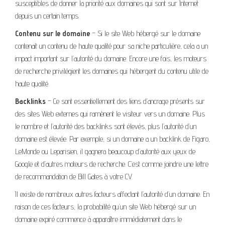
susceptibles de donner la priorité aux domaines qui sont sur Internet
depuis un certain temps.
Contenu sur le domaine
– Si le site Web hébergé sur le domaine
contenait un contenu de haute qualité pour sa niche particulière, cela a un
impact important sur l’autorité du domaine. Encore une fois, les moteurs
de recherche privilégient les domaines qui hébergent du contenu utile de
haute qualité.
Backlinks
– Ce sont essentiellement des liens d’ancrage présents sur
des sites Web externes qui ramènent le visiteur vers un domaine. Plus
le nombre et l’autorité des backlinks sont élevés, plus l’autorité d’un
domaine est élevée. Par exemple, si un domaine a un backlink de Figaro,
LeMonde ou Leparisien, il gagnera beaucoup d’autorité aux yeux de
Google et d’autres moteurs de recherche. C’est comme joindre une lettre
de recommandation de Bill Gates à votre CV.
Il existe de nombreux autres facteurs affectant l’autorité d’un domaine. En
raison de ces facteurs, la probabilité qu’un site Web hébergé sur un
domaine expiré commence à apparaître immédiatement dans le