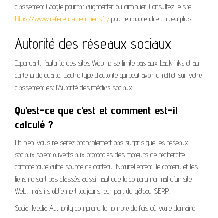
classement Google pourrait augmenter ou diminuer. Consultez le site
https://www.referencement-liens.fr/
pour en apprendre un peu plus.
Autorité des réseaux sociaux
Cependant, l’autorité des sites Web ne se limite pas aux backlinks et au
contenu de qualité. L’autre type d’autorité qui peut avoir un effet sur votre
classement est l’Autorité des médias sociaux.
Qu’est-ce que c’est et comment est-il
calculé ?
Eh bien, vous ne serez probablement pas surpris que les réseaux
sociaux soient ouverts aux protocoles des moteurs de recherche
comme toute autre source de contenu. Naturellement, le contenu et les
liens ne sont pas classés aussi haut que le contenu normal d’un site
Web, mais ils obtiennent toujours leur part du gâteau SERP.
Social Media Authority comprend le nombre de fois où votre domaine