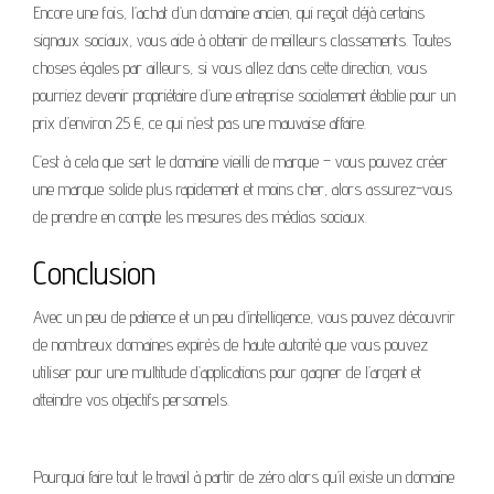
Encore une fois, l’achat d’un domaine ancien, qui reçoit déjà certains
signaux sociaux, vous aide à obtenir de meilleurs classements. Toutes
choses égales par ailleurs, si vous allez dans cette direction, vous
pourriez devenir propriétaire d’une entreprise socialement établie pour un
prix d’environ 25 €, ce qui n’est pas une mauvaise affaire.
C’est à cela que sert le domaine vieilli de marque – vous pouvez créer
une marque solide plus rapidement et moins cher, alors assurez-vous
de prendre en compte les mesures des médias sociaux.
Conclusion
Avec un peu de patience et un peu d’intelligence, vous pouvez découvrir
de nombreux domaines expirés de haute autorité que vous pouvez
utiliser pour une multitude d’applications pour gagner de l’argent et
atteindre vos objectifs personnels.
Pourquoi faire tout le travail à partir de zéro alors qu’il existe un domaine