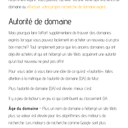
domaine ou
effectuer votre propre recherche de domaine expiré
.
Autorité de domaine
Mais pourquoi faire l’effort supplémentaire de trouver des domaines
expirés lorsque vous pouvez facilement en acheter un nouveau à un prix
bon marché? Tout simplement parce que les anciens domaines qui ont
déjà été achetés et qui ont hébergé un site Web, acquièrent une autorité
qu’un tout nouveau ne peut pas offrir.
Pour vous aider à vous faire une idée de ce qu’est «l’autorité», faites
attention à la métrique de l’autorité de domaine (DA) de Moz.
Plus l’autorité de domaine (DA) est élevée, mieux c’est.
Il y a peu de facteurs en jeu ici qui contribuent au classement DA:
Âge du domaine
– Plus un nom de domaine a hébergé un site Web,
plus sa valeur est élevée pour les algorithmes des moteurs de
recherche. Les moteurs de recherche comme Google sont plus